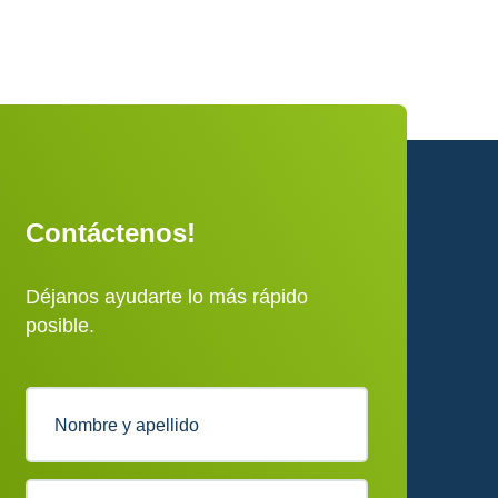
Contáctenos!
Déjanos ayudarte lo más rápido
posible.