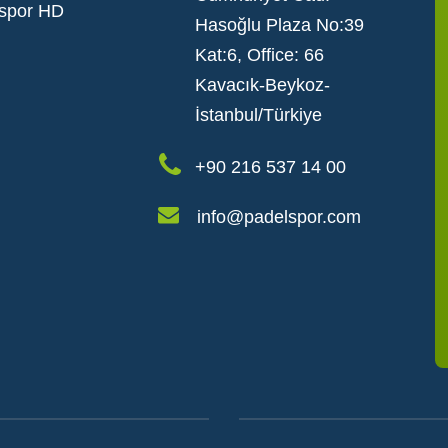
spor HD
Hasoğlu Plaza No:39
Kat:6, Office: 66
Kavacık-Beykoz-
İstanbul/Türkiye
+90 216 537 14 00
info@padelspor.com