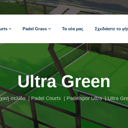
urts
Padel Grass
Τα νέα μας
Σχεδιάστε το γ
Ultra Green
χική σελίδα
Padel Courts
Padelspor Ultra
Ultra Gr